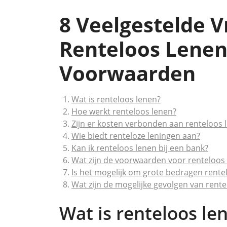
8 Veelgestelde 
Renteloos Lenen
Voorwaarden
Wat is renteloos lenen?
Hoe werkt renteloos lenen?
Zijn er kosten verbonden aan renteloos 
Wie biedt renteloze leningen aan?
Kan ik renteloos lenen bij een bank?
Wat zijn de voorwaarden voor renteloos
Is het mogelijk om grote bedragen rente
Wat zijn de mogelijke gevolgen van rente
Wat is renteloos le