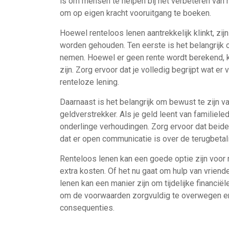
is om mensen te helpen bij het verbeteren van h
om op eigen kracht vooruitgang te boeken.
Hoewel renteloos lenen aantrekkelijk klinkt, z
worden gehouden. Ten eerste is het belangrijk
nemen. Hoewel er geen rente wordt berekend, 
zijn. Zorg ervoor dat je volledig begrijpt wat e
renteloze lening.
Daarnaast is het belangrijk om bewust te zijn v
geldverstrekker. Als je geld leent van familieled
onderlinge verhoudingen. Zorg ervoor dat beide
dat er open communicatie is over de terugbeta
Renteloos lenen kan een goede optie zijn voor 
extra kosten. Of het nu gaat om hulp van vriend
lenen kan een manier zijn om tijdelijke financiël
om de voorwaarden zorgvuldig te overwegen en 
consequenties.