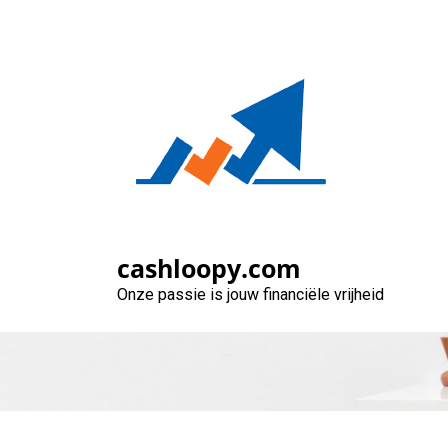
Naar
de
inhoud
gaan
Geld lenen zon
cashloopy.com
Onze passie is jouw financiële vrijheid