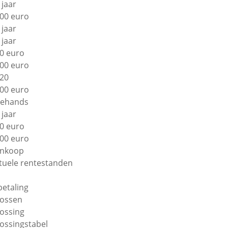
 jaar
00 euro
 jaar
 jaar
0 euro
00 euro
20
00 euro
ehands
 jaar
0 euro
00 euro
nkoop
tuele rentestanden
betaling
lossen
lossing
lossingstabel