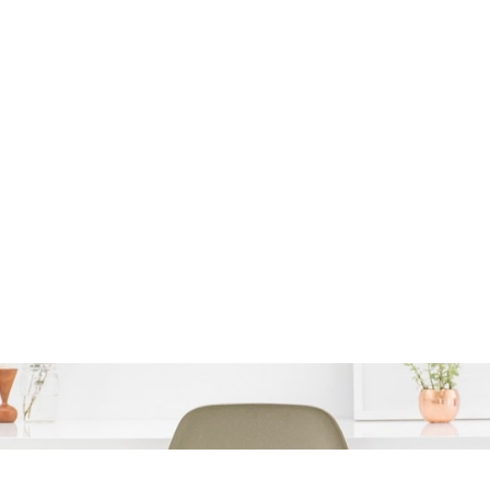
der rente: De voordele
lenen uitgelegd