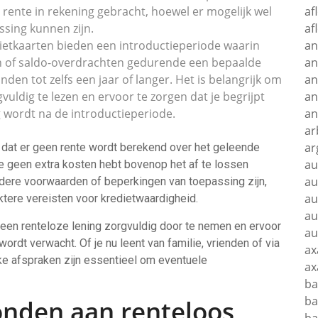
rente in rekening gebracht, hoewel er mogelijk wel
af
sing kunnen zijn.
af
ietkaarten bieden een introductieperiode waarin
an
 of saldo-overdrachten gedurende een bepaalde
an
den tot zelfs een jaar of langer. Het is belangrijk om
an
uldig te lezen en ervoor te zorgen dat je begrijpt
an
 wordt na de introductieperiode.
an
ar
ar
s dat er geen rente wordt berekend over het geleende
au
 je geen extra kosten hebt bovenop het af te lossen
au
ndere voorwaarden of beperkingen van toepassing zijn,
au
ktere vereisten voor kredietwaardigheid.
au
 een renteloze lening zorgvuldig door te nemen en ervoor
au
 wordt verwacht. Of je nu leent van familie, vrienden of via
ax
ke afspraken zijn essentieel om eventuele
ax
ba
ba
onden aan renteloos