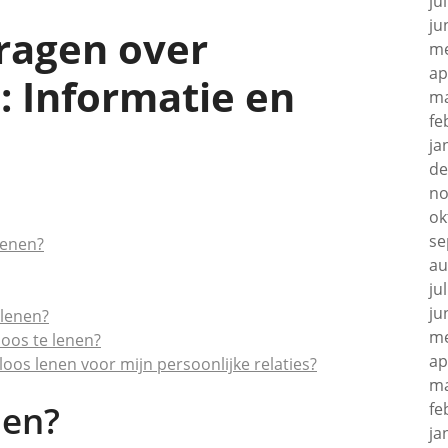
ju
ju
Vragen over
me
ap
: Informatie en
ma
fe
ja
de
no
ok
se
lenen?
au
ju
ju
 lenen?
me
loos te lenen?
ap
loos lenen voor mijn persoonlijke relaties?
ma
nen?
fe
ja