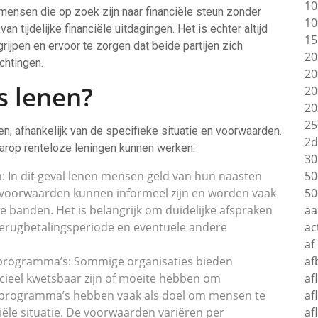
10
mensen die op zoek zijn naar financiële steun zonder
10
n tijdelijke financiële uitdagingen. Het is echter altijd
15
ijpen en ervoor te zorgen dat beide partijen zich
20
chtingen.
20
s lenen?
20
20
25
n, afhankelijk van de specifieke situatie en voorwaarden.
2d
arop renteloze leningen kunnen werken:
30
n: In dit geval lenen mensen geld van hun naasten
50
 voorwaarden kunnen informeel zijn en worden vaak
50
 banden. Het is belangrijk om duidelijke afspraken
aa
terugbetalingsperiode en eventuele andere
ac
af
ngprogramma’s: Sommige organisaties bieden
af
cieel kwetsbaar zijn of moeite hebben om
af
ze programma’s hebben vaak als doel om mensen te
af
iële situatie. De voorwaarden variëren per
af