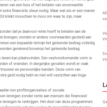
ieren van een huis of het betalen van onverwachte
xtra financiële steun nodig. Maar wat als er een manier
Al
it klinkt misschien te mooi om waar te zijn, maar
va
 zonder dat je daarvoor rente hoeft te betalen aan de
Ve
ng te brengen, worden er andere voorwaarden gesteld aan
Vi
 binnen een bepaalde termijn het geleende bedrag volledig
n worden gerekend bovenop het geleende bedrag.
Sn
os lenen kan plaatsvinden. Een veelvoorkomende vorm is
Vo
eden of vrienden. In dergelijke gevallen wordt er vaak
rtrouwen en persoonlijke banden. Deze vorm van
extra geld nodig hebt en niet wilt vastzitten aan hoge
L
aalde non-profitorganisaties of sociale
ken leningen zonder rente aan mensen die financieel
Ge
e leningen te verkrijgen. Het doel van deze programma’s