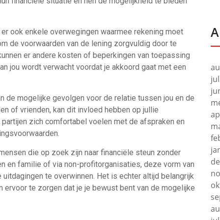
un financiële situatie en hen de mogelijkheid te bieden
A
ijn er ook enkele overwegingen waarmee rekening moet
 om de voorwaarden van de lening zorgvuldig door te
kunnen er andere kosten of beperkingen van toepassing
au
r van jou wordt verwacht voordat je akkoord gaat met een
ju
ju
an de mogelijke gevolgen voor de relatie tussen jou en de
me
en of vrienden, kan dit invloed hebben op jullie
ap
 partijen zich comfortabel voelen met de afspraken en
ma
lingsvoorwaarden.
fe
ja
mensen die op zoek zijn naar financiële steun zonder
de
en en familie of via non-profitorganisaties, deze vorm van
no
e uitdagingen te overwinnen. Het is echter altijd belangrijk
ok
ervoor te zorgen dat je je bewust bent van de mogelijke
se
au