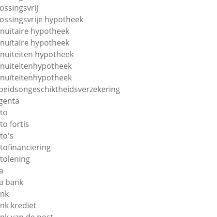
lossingsvrij
lossingsvrije hypotheek
nuitaire hypotheek
nuïtaire hypotheek
nuiteiten hypotheek
nuiteitenhypotheek
nuïteitenhypotheek
beidsongeschiktheidsverzekering
genta
to
to fortis
to's
tofinanciering
tolening
a
a bank
nk
nk krediet