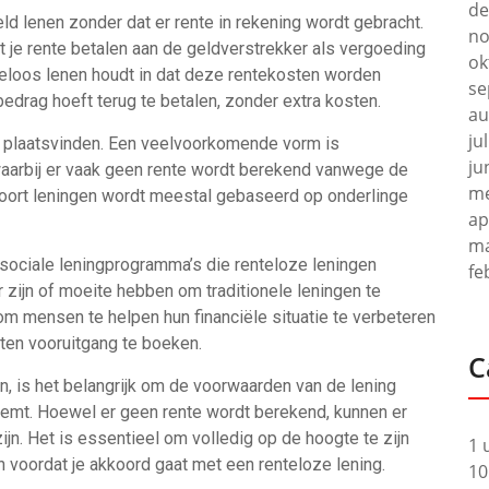
de
ld lenen zonder dat er rente in rekening wordt gebracht.
no
 je rente betalen aan de geldverstrekker als vergoeding
ok
teloos lenen houdt in dat deze rentekosten worden
se
edrag hoeft terug te betalen, zonder extra kosten.
au
ju
n plaatsvinden. Een veelvoorkomende vorm is
ju
waarbij er vaak geen rente wordt berekend vanwege de
me
soort leningen wordt meestal gebaseerd op onderlinge
ap
ma
 sociale leningprogramma’s die renteloze leningen
fe
zijn of moeite hebben om traditionele leningen te
m mensen te helpen hun financiële situatie te verbeteren
ten vooruitgang te boeken.
C
n, is het belangrijk om de voorwaarden van de lening
temt. Hoewel er geen rente wordt berekend, kunnen er
jn. Het is essentieel om volledig op de hoogte te zijn
1 
 voordat je akkoord gaat met een renteloze lening.
10