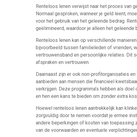
Renteloos lenen verwijst naar het proces van ge
Normaal gesproken, wanneer je geld leent, moet
voor het gebruik van het geleende bedrag. Ren
geëlimineerd, waardoor je alleen het geleende b
Renteloos lenen kan op verschillende maniere
bijvoorbeeld tussen familieleden of vrienden, 
vertrouwensband en persoonlijke relaties. Dit 
afspraken en vertrouwen.
Daarnaast zijn er ook non-profitorganisaties en
aanbieden aan mensen die financieel kwetsbaar 
verkrijgen. Deze programma’s hebben als doel o
en hen een kans te bieden om zonder extra kos
Hoewel renteloos lenen aantrekkelijk kan klinke
zorgvuldig door te nemen voordat je ermee ins
andere beperkingen of kosten van toepassing zi
van de voorwaarden en eventuele verplichtingen