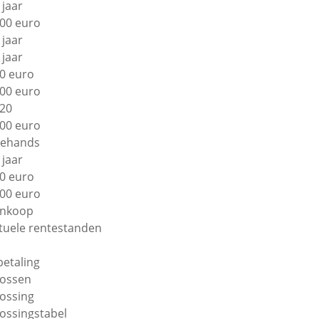
 jaar
00 euro
 jaar
 jaar
0 euro
00 euro
20
00 euro
ehands
 jaar
0 euro
00 euro
nkoop
tuele rentestanden
betaling
lossen
lossing
lossingstabel