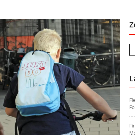
Z
L
Fl
Fo
Fi
Mo