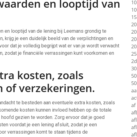
waarden en looptijd van
10
10
15
20
 en looptijd van de lening bij Leemans grondig te
20
 krijg je een duidelijk beeld van de verplichtingen en
20
oor dat je volledig begrijpt wat er van je wordt verwacht
20
en, zodat je financiële verrassingen kunt voorkomen en
25
2d
30
tra kosten, zoals
50
50
 of verzekeringen.
aa
ac
aandacht te besteden aan eventuele extra kosten, zoals
af
jkomende kosten kunnen invloed hebben op de totale
af
t hoofd gezien te worden. Zorg ervoor dat je goed
af
en voordat je een lening afsluit, zodat je een
af
or verrassingen komt te staan tijdens de
af