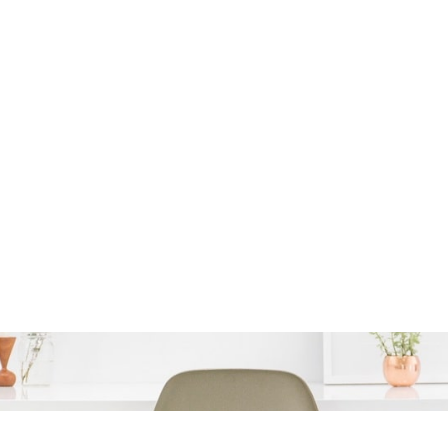
 Nodig? Ontdek de Voo
bij Leemans!