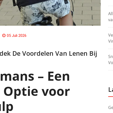
Al
va
Ve
05 Juli 2026
Vi
tdek De Voordelen Van Lenen Bij
Sn
Vo
emans – Een
 Optie voor
L
ulp
Ge