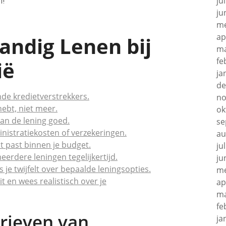
ju
n!
ju
me
ap
tandig Lenen bij
ma
fe
ië
ja
de
nde kredietverstrekkers.
no
hebt, niet meer.
ok
an de lening goed.
se
inistratiekosten of verzekeringen.
au
at past binnen je budget.
ju
erdere leningen tegelijkertijd.
ju
 je twijfelt over bepaalde leningsopties.
me
t en wees realistisch over je
ap
ma
fe
arieven van
ja