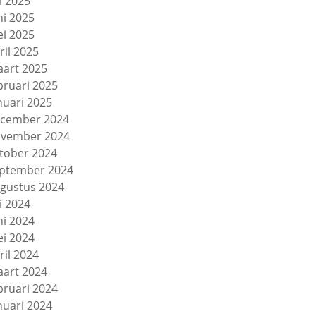
li 2025
ni 2025
i 2025
ril 2025
art 2025
bruari 2025
nuari 2025
cember 2024
vember 2024
tober 2024
ptember 2024
gustus 2024
li 2024
ni 2024
i 2024
ril 2024
art 2024
bruari 2024
nuari 2024