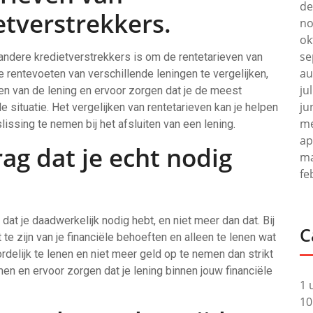
de
etverstrekkers.
no
ok
se
f andere kredietverstrekkers is om de rentetarieven van
au
e rentevoeten van verschillende leningen te vergelijken,
ju
sten van de lening en ervoor zorgen dat je de meest
ju
le situatie. Het vergelijken van rentetarieven kan je helpen
me
sing te nemen bij het afsluiten van een lening.
ap
ag dat je echt nodig
ma
fe
dat je daadwerkelijk nodig hebt, en niet meer dan dat. Bij
C
e zijn van je financiële behoeften en alleen te lenen wat
rdelijk te lenen en niet meer geld op te nemen dan strikt
en en ervoor zorgen dat je lening binnen jouw financiële
1 
10