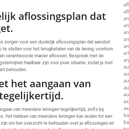
af
af
lijk aflossingsplan dat
an
et.
an
an
an
te zorgen voor een duidelijk aflossingsplan dat aansluit
an
op te stellen voor het terugbetalen van de lening, voorkom
ar
p een verantwoorde manier aflossen. Bespreek met de
ar
termijnen haalbaar zijn voor jouw situatie, zodat je met
au
kunt behouden.
au
et het aangaan van
au
au
egelijkertijd.
au
ax
ax
aangaan van meerdere leningen tegelijkertijd, zelfs bij
ba
s. Het hebben van meerdere leningen kan leiden tot een
ba
k zijn om het overzicht te behouden over je aflossingen en