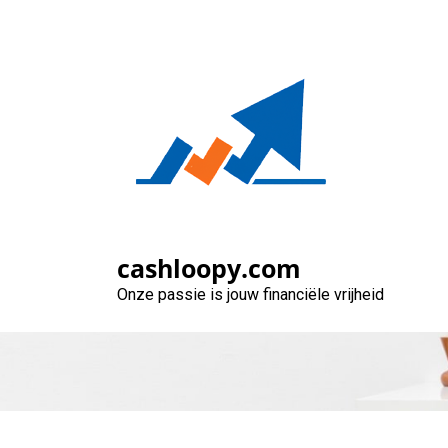
Naar
de
inhoud
gaan
Financiële Hulp
cashloopy.com
Onze passie is jouw financiële vrijheid