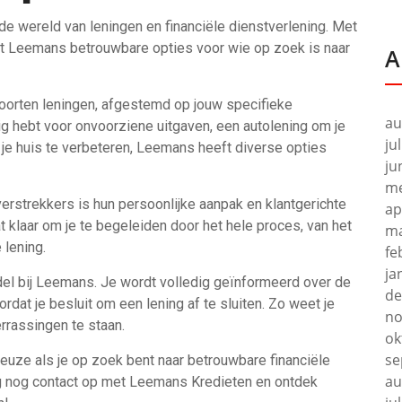
e wereld van leningen en financiële dienstverlening. Met
edt Leemans betrouwbare opties voor wie op zoek is naar
A
soorten leningen, afgestemd op jouw specifieke
au
ig hebt voor onvoorziene uitgaven, een autolening om je
ju
je huis te verbeteren, Leemans heeft diverse opties
ju
me
rstrekkers is hun persoonlijke aanpak en klantgerichte
ap
 klaar om je te begeleiden door het hele proces, van het
ma
 lening.
fe
ja
del bij Leemans. Je wordt volledig geïnformeerd over de
de
at je besluit om een lening af te sluiten. Zo weet je
no
errassingen te staan.
ok
se
euze als je op zoek bent naar betrouwbare financiële
au
g nog contact op met Leemans Kredieten en ontdek