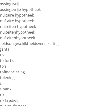
lossingsvrij
lossingsvrije hypotheek
nuitaire hypotheek
nuïtaire hypotheek
nuiteiten hypotheek
nuiteitenhypotheek
nuïteitenhypotheek
beidsongeschiktheidsverzekering
genta
to
to fortis
to's
tofinanciering
tolening
a
a bank
nk
nk krediet