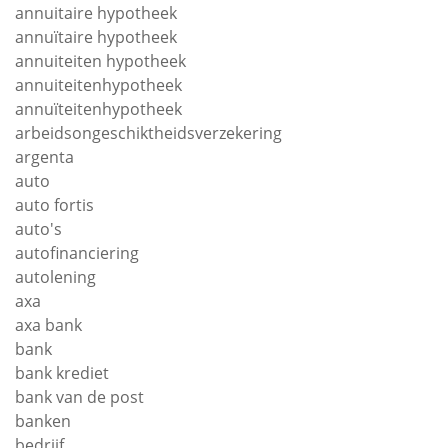
annuitaire hypotheek
annuïtaire hypotheek
annuiteiten hypotheek
annuiteitenhypotheek
annuïteitenhypotheek
arbeidsongeschiktheidsverzekering
argenta
auto
auto fortis
auto's
autofinanciering
autolening
axa
axa bank
bank
bank krediet
bank van de post
banken
bedrijf