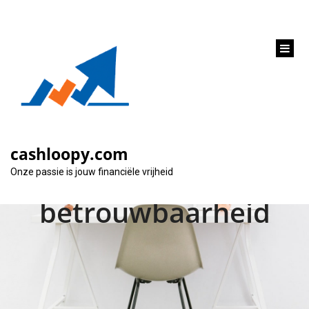
inhoud
gaan
Geld lenen bij
Leemans:
cashloopy.com
transparantie en
Onze passie is jouw financiële vrijheid
betrouwbaarheid