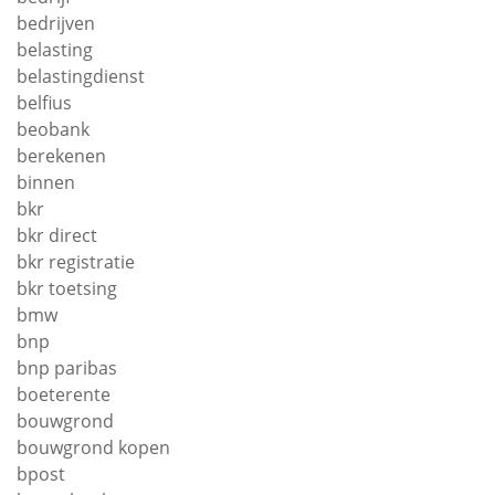
bedrijven
belasting
belastingdienst
belfius
beobank
berekenen
binnen
bkr
bkr direct
bkr registratie
bkr toetsing
bmw
bnp
bnp paribas
boeterente
bouwgrond
bouwgrond kopen
bpost