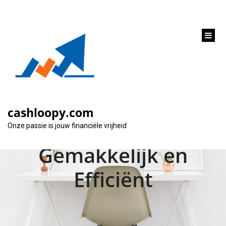
inhoud
gaan
De Voordelen van
een Online
cashloopy.com
Hypothecaire Lening:
Onze passie is jouw financiële vrijheid
Gemakkelijk en
Efficiënt