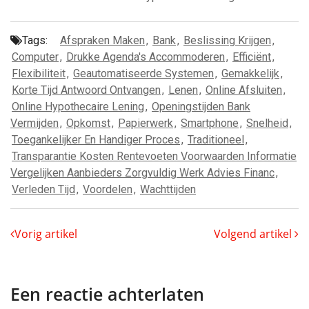
Tags:
Afspraken Maken
,
Bank
,
Beslissing Krijgen
,
Computer
,
Drukke Agenda's Accommoderen
,
Efficiënt
,
Flexibiliteit
,
Geautomatiseerde Systemen
,
Gemakkelijk
,
Korte Tijd Antwoord Ontvangen
,
Lenen
,
Online Afsluiten
,
Online Hypothecaire Lening
,
Openingstijden Bank
Vermijden
,
Opkomst
,
Papierwerk
,
Smartphone
,
Snelheid
,
Toegankelijker En Handiger Proces
,
Traditioneel
,
Transparantie Kosten Rentevoeten Voorwaarden Informatie
Vergelijken Aanbieders Zorgvuldig Werk Advies Financ
,
Verleden Tijd
,
Voordelen
,
Wachttijden
Vorig artikel
Volgend artikel
Een reactie achterlaten